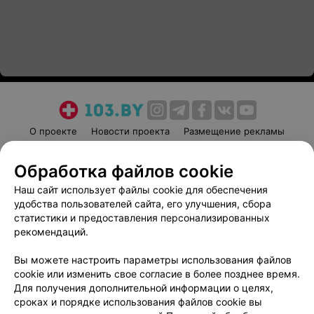
О проекте
Новости проекта
Размещение рекламы
Медицинский маркетинг
Публичный договор
Обработка файлов cookie
Пользовательское соглашение
Способы оплаты
Наш сайт использует файлы cookie для обеспечения
Вакансии
Партнеры
удобства пользователей сайта, его улучшения, сбора
Написать руководителю 103.by
статистики и предоставления персонализированных
Написать в поддержку
рекомендаций.
Персональные настройки cookie
Вы можете настроить параметры использования файлов
Обработка персональных данных
cookie или изменить свое согласие в более позднее время.
Для получения дополнительной информации о целях,
сроках и порядке использования файлов cookie вы