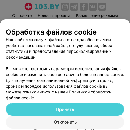
О проекте
Новости проекта
Размещение рекламы
Медицинский маркетинг
Публичный договор
Обработка файлов cookie
Пользовательское соглашение
Способы оплаты
Наш сайт использует файлы cookie для обеспечения
Вакансии
Партнеры
удобства пользователей сайта, его улучшения, сбора
Написать руководителю 103.by
статистики и предоставления персонализированных
Написать в поддержку
рекомендаций.
Персональные настройки cookie
Вы можете настроить параметры использования файлов
Обработка персональных данных
cookie или изменить свое согласие в более позднее время.
Для получения дополнительной информации о целях,
сроках и порядке использования файлов cookie вы
можете ознакомиться с нашей
Политикой обработки
файлов cookie
Принять
© 2026 ООО «Артокс Лаб», УНП 191700409
| 220012, Республика Беларусь,
г. Минск, улица Толбухина, 2, пом. 16 | help@103.by
Отклонить
Служба поддержки
+375 291212755