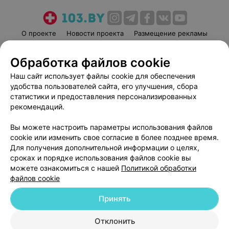
О проекте
Новости проекта
Размещение рекламы
Медицинский маркетинг
Публичный договор
Обработка файлов cookie
Пользовательское соглашение
Способы оплаты
Наш сайт использует файлы cookie для обеспечения
Вакансии
Партнеры
удобства пользователей сайта, его улучшения, сбора
Написать руководителю 103.by
статистики и предоставления персонализированных
Написать в поддержку
рекомендаций.
Персональные настройки cookie
Вы можете настроить параметры использования файлов
Обработка персональных данных
cookie или изменить свое согласие в более позднее время.
Для получения дополнительной информации о целях,
сроках и порядке использования файлов cookie вы
можете ознакомиться с нашей
Политикой обработки
файлов cookie
Принять
© 2026 ООО «Артокс Лаб», УНП 191700409
| 220012, Республика Беларусь,
г. Минск, улица Толбухина, 2, пом. 16 | help@103.by
Отклонить