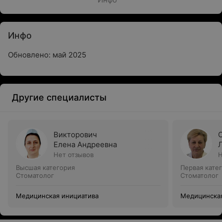
Инфо
Обновлено: май 2025
Другие специалисты
Викторович
Елена Андреевна
Нет отзывов
Н
Высшая категория
Первая кате
Стоматолог
Стоматолог
Медицинская инициатива
Медицинская