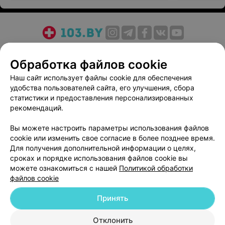
О проекте
Новости проекта
Размещение рекламы
Обработка файлов cookie
Медицинский маркетинг
Публичный договор
Пользовательское соглашение
Способы оплаты
Наш сайт использует файлы cookie для обеспечения
удобства пользователей сайта, его улучшения, сбора
Вакансии
Партнеры
статистики и предоставления персонализированных
Написать руководителю 103.by
рекомендаций.
Написать в поддержку
Вы можете настроить параметры использования файлов
Персональные настройки cookie
cookie или изменить свое согласие в более позднее время.
Обработка персональных данных
Для получения дополнительной информации о целях,
сроках и порядке использования файлов cookie вы
можете ознакомиться с нашей
Политикой обработки
файлов cookie
Принять
© 2026 ООО «Артокс Лаб», УНП 191700409
| 220012, Республика Беларусь,
Отклонить