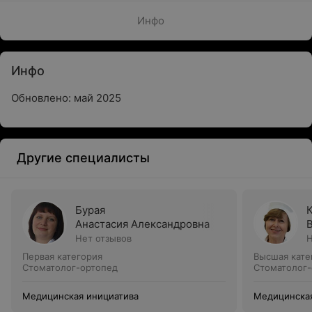
Инфо
Инфо
Обновлено: май 2025
Другие специалисты
Бурая
Анастасия Александровна
Нет отзывов
Н
Первая категория
Высшая кате
Стоматолог-ортопед
Стоматолог-
Медицинская инициатива
Медицинская