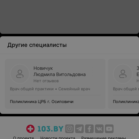
Другие специалисты
Новичук
Людмила Витольдовна
Нет отзывов
Н
Врач общей практики • Семейный врач
Врач общей 
Поликлиника ЦРБ г. Осиповичи
Поликлиника
О проекте
Новости проекта
Размещение рекламы