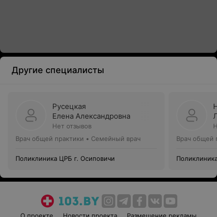
Другие специалисты
Русецкая
Елена Александровна
Нет отзывов
Н
Врач общей практики • Семейный врач
Врач общей 
Поликлиника ЦРБ г. Осиповичи
Поликлиника
О проекте
Новости проекта
Размещение рекламы