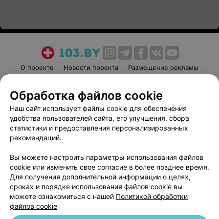
О проекте
Новости проекта
Размещение рекламы
Медицинский маркетинг
Публичный договор
Обработка файлов cookie
Пользовательское соглашение
Способы оплаты
Наш сайт использует файлы cookie для обеспечения
Вакансии
Партнеры
удобства пользователей сайта, его улучшения, сбора
Написать руководителю 103.by
статистики и предоставления персонализированных
Написать в поддержку
рекомендаций.
Персональные настройки cookie
Вы можете настроить параметры использования файлов
Обработка персональных данных
cookie или изменить свое согласие в более позднее время.
Для получения дополнительной информации о целях,
сроках и порядке использования файлов cookie вы
можете ознакомиться с нашей
Политикой обработки
файлов cookie