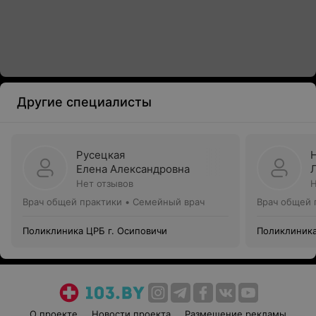
Другие специалисты
Русецкая
Елена Александровна
Нет отзывов
Н
Врач общей практики • Семейный врач
Врач общей 
Поликлиника ЦРБ г. Осиповичи
Поликлиника
О проекте
Новости проекта
Размещение рекламы