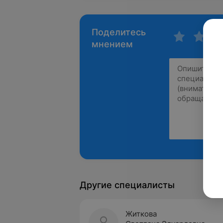
Поделитесь
мнением
Другие специалисты
Житкова