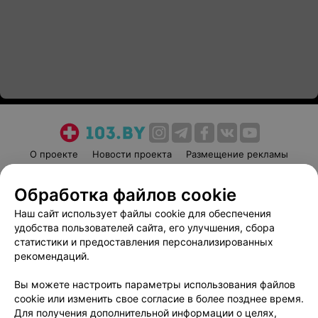
О проекте
Новости проекта
Размещение рекламы
Медицинский маркетинг
Публичный договор
Обработка файлов cookie
Пользовательское соглашение
Способы оплаты
Наш сайт использует файлы cookie для обеспечения
Вакансии
Партнеры
удобства пользователей сайта, его улучшения, сбора
Написать руководителю 103.by
статистики и предоставления персонализированных
Написать в поддержку
рекомендаций.
Персональные настройки cookie
Вы можете настроить параметры использования файлов
Обработка персональных данных
cookie или изменить свое согласие в более позднее время.
Для получения дополнительной информации о целях,