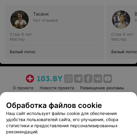
Тасани
Нет отзывов
Н
Стаж 6 лет
Стаж 6 лет
Мастер
Мастер
Белый лотос
Белый лотос
О проекте
Новости проекта
Размещение рекламы
Медицинский маркетинг
Публичный договор
Обработка файлов cookie
Пользовательское соглашение
Способы оплаты
Наш сайт использует файлы cookie для обеспечения
Вакансии
Партнеры
удобства пользователей сайта, его улучшения, сбора
Написать руководителю 103.by
статистики и предоставления персонализированных
Написать в поддержку
рекомендаций.