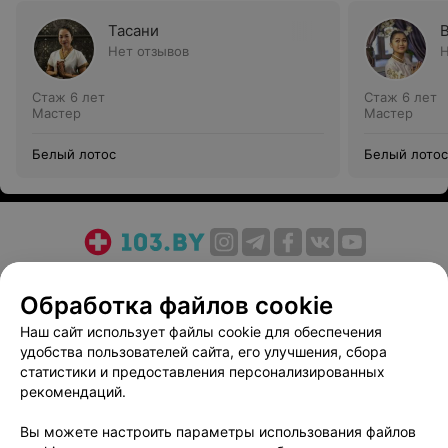
Тасани
Нет отзывов
Н
Стаж 6 лет
Стаж 6 лет
Мастер
Мастер
Белый лотос
Белый лотос
О проекте
Новости проекта
Размещение рекламы
Обработка файлов cookie
Медицинский маркетинг
Публичный договор
Пользовательское соглашение
Способы оплаты
Наш сайт использует файлы cookie для обеспечения
удобства пользователей сайта, его улучшения, сбора
Вакансии
Партнеры
статистики и предоставления персонализированных
Написать руководителю 103.by
рекомендаций.
Написать в поддержку
Вы можете настроить параметры использования файлов
Персональные настройки cookie