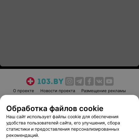
О проекте
Новости проекта
Размещение рекламы
Медицинский маркетинг
Публичный договор
Обработка файлов cookie
Пользовательское соглашение
Способы оплаты
Наш сайт использует файлы cookie для обеспечения
Вакансии
Партнеры
удобства пользователей сайта, его улучшения, сбора
Написать руководителю 103.by
статистики и предоставления персонализированных
Написать в поддержку
рекомендаций.