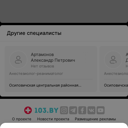
Другие специалисты
Артамонов
Александр Петрович
Нет отзывов
Н
Анестезиолог-реаниматолог
Анестезиоло
Осиповичская центральная районная
Осиповичска
больница
больница
О проекте
Новости проекта
Размещение рекламы
Медицинский маркетинг
Публичный договор