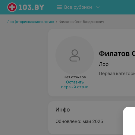
Все рубрики
Лор (оториноларингология)
•
Филатов Олег Владленович
Филатов 
Лор
Первая категор
Нет отзывов
Оставить
первый отзыв
Инфо
Обновлено: май 2025