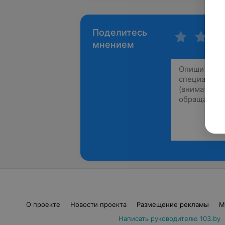
Поделитесь
мнением
О проекте
Новости проекта
Размещение рекламы
М
Написать руководителю 103.by