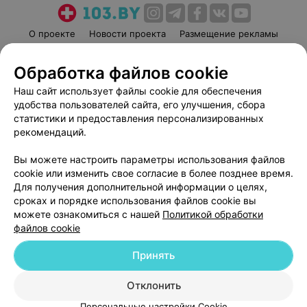
О проекте
Новости проекта
Размещение рекламы
Медицинский маркетинг
Публичный договор
Обработка файлов cookie
Пользовательское соглашение
Способы оплаты
Наш сайт использует файлы cookie для обеспечения
Вакансии
Партнеры
удобства пользователей сайта, его улучшения, сбора
Написать руководителю 103.by
статистики и предоставления персонализированных
Написать в поддержку
рекомендаций.
Персональные настройки cookie
Вы можете настроить параметры использования файлов
Обработка персональных данных
cookie или изменить свое согласие в более позднее время.
Для получения дополнительной информации о целях,
сроках и порядке использования файлов cookie вы
можете ознакомиться с нашей
Политикой обработки
файлов cookie
Принять
© 2026 ООО «Артокс Лаб», УНП 191700409
| 220012, Республика Беларусь,
г. Минск, улица Толбухина, 2, пом. 16 | help@103.by
Отклонить
Служба поддержки
+375 291212755
Персональные настройки Cookie