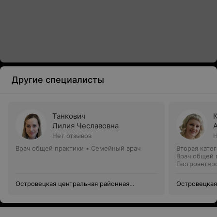
Другие специалисты
Танкович
Лилия Чеславовна
Нет отзывов
Н
Врач общей практики • Семейный врач
Вторая кате
Врач общей 
Гастроэнтер
Островецкая центральная районная
Островецкая
поликлиника
поликлиник