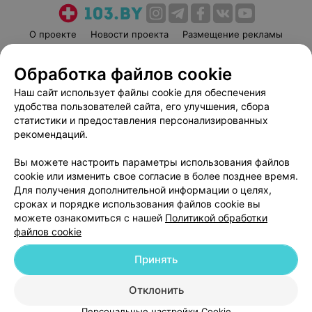
О проекте
Новости проекта
Размещение рекламы
Медицинский маркетинг
Публичный договор
Обработка файлов cookie
Пользовательское соглашение
Способы оплаты
Наш сайт использует файлы cookie для обеспечения
Вакансии
Партнеры
удобства пользователей сайта, его улучшения, сбора
Написать руководителю 103.by
статистики и предоставления персонализированных
Написать в поддержку
рекомендаций.
Персональные настройки cookie
Вы можете настроить параметры использования файлов
Обработка персональных данных
cookie или изменить свое согласие в более позднее время.
Для получения дополнительной информации о целях,
сроках и порядке использования файлов cookie вы
можете ознакомиться с нашей
Политикой обработки
файлов cookie
Принять
© 2026 ООО «Артокс Лаб», УНП 191700409
| 220012, Республика Беларусь,
г. Минск, улица Толбухина, 2, пом. 16 | help@103.by
Отклонить
Служба поддержки
+375 291212755
Персональные настройки Cookie