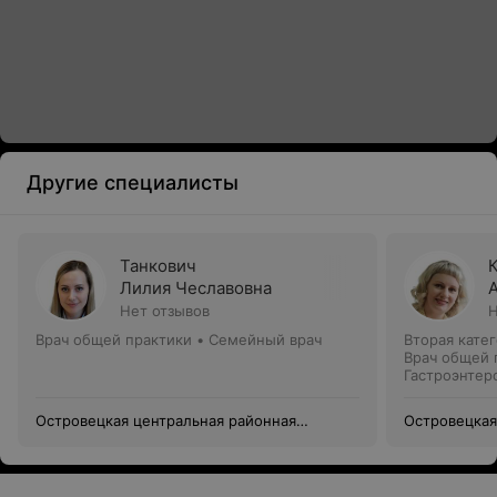
Другие специалисты
Танкович
Лилия Чеславовна
Нет отзывов
Н
Врач общей практики • Семейный врач
Вторая кате
Врач общей 
Гастроэнтер
Островецкая центральная районная
Островецкая
поликлиника
поликлиник