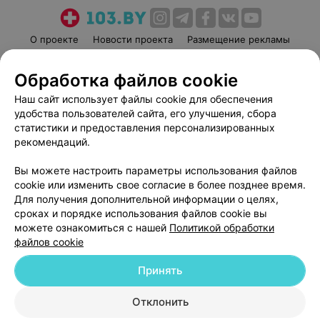
О проекте
Новости проекта
Размещение рекламы
Медицинский маркетинг
Публичный договор
Обработка файлов cookie
Пользовательское соглашение
Способы оплаты
Наш сайт использует файлы cookie для обеспечения
Вакансии
Партнеры
удобства пользователей сайта, его улучшения, сбора
Написать руководителю 103.by
статистики и предоставления персонализированных
Написать в поддержку
рекомендаций.
Персональные настройки cookie
Вы можете настроить параметры использования файлов
Обработка персональных данных
cookie или изменить свое согласие в более позднее время.
Для получения дополнительной информации о целях,
сроках и порядке использования файлов cookie вы
можете ознакомиться с нашей
Политикой обработки
файлов cookie
Принять
© 2026 ООО «Артокс Лаб», УНП 191700409
| 220012, Республика Беларусь,
г. Минск, улица Толбухина, 2, пом. 16 | help@103.by
Отклонить
Служба поддержки
+375 291212755