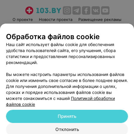
О проекте
Новости проекта
Размещение рекламы
Медицинский маркетинг
Публичный договор
Обработка файлов cookie
Пользовательское соглашение
Способы оплаты
Наш сайт использует файлы cookie для обеспечения
Вакансии
Партнеры
удобства пользователей сайта, его улучшения, сбора
Написать руководителю 103.by
статистики и предоставления персонализированных
Написать в поддержку
рекомендаций.
Персональные настройки cookie
Вы можете настроить параметры использования файлов
Обработка персональных данных
cookie или изменить свое согласие в более позднее время.
Для получения дополнительной информации о целях,
сроках и порядке использования файлов cookie вы
можете ознакомиться с нашей
Политикой обработки
файлов cookie
Принять
© 2026 ООО «Артокс Лаб», УНП 191700409
| 220012, Республика Беларусь,
г. Минск, улица Толбухина, 2, пом. 16 | help@103.by
Отклонить