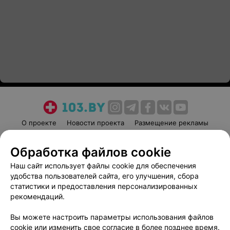
О проекте
Новости проекта
Размещение рекламы
Медицинский маркетинг
Публичный договор
Обработка файлов cookie
Пользовательское соглашение
Способы оплаты
Наш сайт использует файлы cookie для обеспечения
Вакансии
Партнеры
удобства пользователей сайта, его улучшения, сбора
Написать руководителю 103.by
статистики и предоставления персонализированных
Написать в поддержку
рекомендаций.
Персональные настройки cookie
Вы можете настроить параметры использования файлов
Обработка персональных данных
cookie или изменить свое согласие в более позднее время.