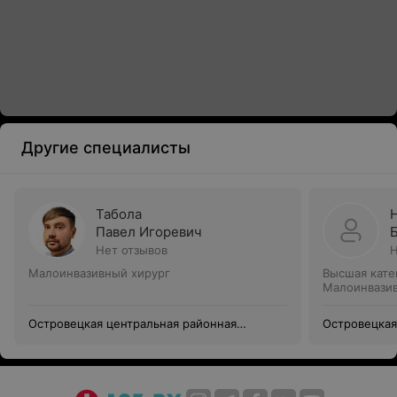
Другие специалисты
Табола
Павел Игоревич
Нет отзывов
Н
Малоинвазивный хирург
Высшая кате
Малоинвазив
Островецкая центральная районная
Островецкая
клиническая больница
клиническая