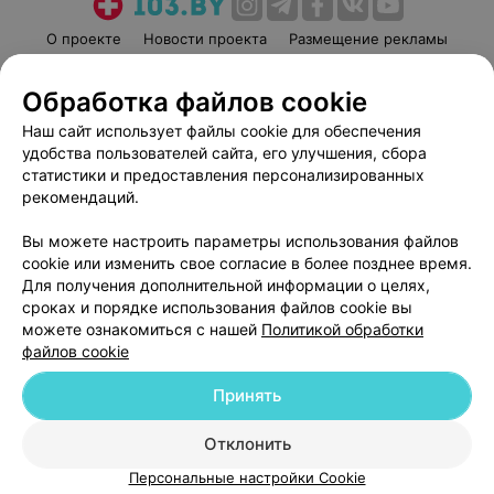
О проекте
Новости проекта
Размещение рекламы
Медицинский маркетинг
Публичный договор
Обработка файлов cookie
Пользовательское соглашение
Способы оплаты
Наш сайт использует файлы cookie для обеспечения
Вакансии
Партнеры
удобства пользователей сайта, его улучшения, сбора
Написать руководителю 103.by
статистики и предоставления персонализированных
Написать в поддержку
рекомендаций.
Персональные настройки cookie
Вы можете настроить параметры использования файлов
Обработка персональных данных
cookie или изменить свое согласие в более позднее время.
Для получения дополнительной информации о целях,
сроках и порядке использования файлов cookie вы
можете ознакомиться с нашей
Политикой обработки
файлов cookie
Принять
© 2026 ООО «Артокс Лаб», УНП 191700409
| 220012, Республика Беларусь,
г. Минск, улица Толбухина, 2, пом. 16 | help@103.by
Отклонить
Служба поддержки
+375 291212755
Персональные настройки Cookie