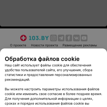
О проекте
Новости проекта
Размещение рекламы
Медицинский маркетинг
Публичный договор
Обработка файлов cookie
Пользовательское соглашение
Способы оплаты
Наш сайт использует файлы cookie для обеспечения
Вакансии
Партнеры
удобства пользователей сайта, его улучшения, сбора
Написать руководителю 103.by
статистики и предоставления персонализированных
Написать в поддержку
рекомендаций.
Персональные настройки cookie
Вы можете настроить параметры использования файлов
Обработка персональных данных
cookie или изменить свое согласие в более позднее время.
Для получения дополнительной информации о целях,
сроках и порядке использования файлов cookie вы