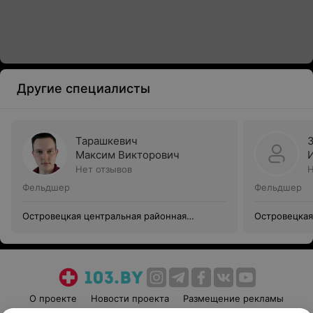
Другие специалисты
Тарашкевич
Максим Викторович
Нет отзывов
Н
Фельдшер
Фельдшер
Островецкая центральная районная
Островецкая
клиническая больница
клиническая
О проекте
Новости проекта
Размещение рекламы