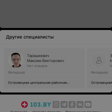
Другие специалисты
Тарашкевич
Максим Викторович
Нет отзывов
Н
Фельдшер
Фельдшер
Островецкая центральная районная
Островецкая
клиническая больница
клиническая