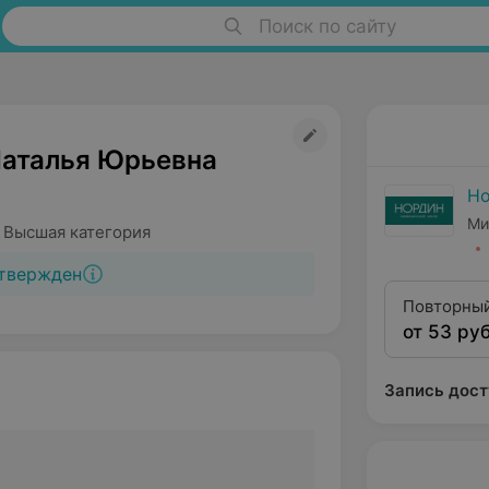
Поиск по сайту
Наталья Юрьевна
Н
Ми
 Высшая категория
твержден
Повторный
от 53 руб
высшей кат
Запись дост