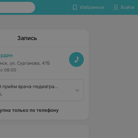
Избранное
Войти
Запись
ордин
нск, ул. Сурганова, 47Б
с 08:00
 приём врача-педиатра
.
егории (дети до 1 года)
упна только по телефону