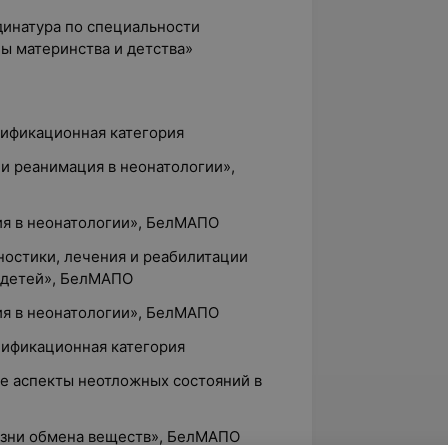
динатура по специальности
ы материнства и детства»
лификационная категория
 и реанимация в неонатологии»,
ия в неонатологии», БелМАПО
ностики, лечения и реабилитации
 детей», БелМАПО
ия в неонатологии», БелМАПО
лификационная категория
ие аспекты неотложных состояний в
езни обмена веществ», БелМАПО