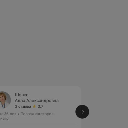
Шевко
Ропот
Алла Александровна
Светл
3 отзыва
3.7
3 отзы
ж 36 лет
•
Первая категория
Стаж 32 года
•
Пер
иатр
Педиатр