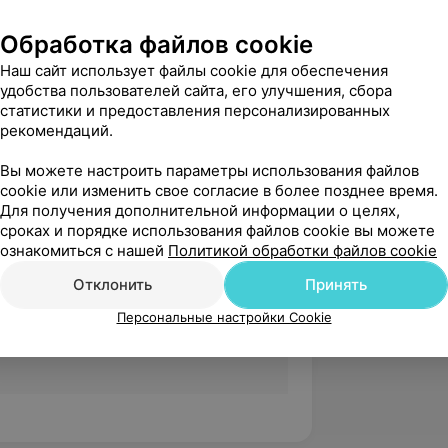
дение экспертизы временной
Обработка файлов cookie
циях здравоохранения различных форм
о-социальной экспертизы», БелМАПО
Наш сайт использует файлы cookie для обеспечения
удобства пользователей сайта, его улучшения, сбора
 инфекционных болезней у детей»,
статистики и предоставления персонализированных
рекомендаций.
здравоохранения», БелМАПО
Вы можете настроить параметры использования файлов
cookie или изменить свое согласие в более позднее время.
Для получения дополнительной информации о целях,
сроках и порядке использования файлов cookie вы можете
ознакомиться с нашей
Политикой обработки файлов cookie
 консультации с применением
Отклонить
Принять
логий. График работы врача
Персональные настройки Cookie
 работы медицинского центра,
время необходимо уточнять в