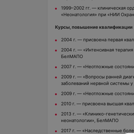
1999–2002 гг. — клиническая ор
«Неонатология» при «НИИ Охран
Курсы, повышение квалификации
2004 г. — присвоена первая ква
2004 г. — «Интенсивная терапия
БелМАПО
2007 г. — «Неотложные состоян
2009 г. — «Вопросы ранней диаг
заболеваний нервной системы у
2009 г. — «Неотложные состоян
2010 г. — присвоена высшая ква
2013 г. — «Клинико-генетическ
неонатологии», БелМАПО
2017 г. — «Наследственные бол