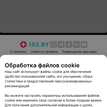
О проекте
Новости проекта
Размещение рекламы
Медицинский маркетинг
Публичный договор
Обработка файлов cookie
Пользовательское соглашение
Способы оплаты
Наш сайт использует файлы cookie для обеспечения
Вакансии
Партнеры
удобства пользователей сайта, его улучшения, сбора
Написать руководителю 103.by
статистики и предоставления персонализированных
Написать в поддержку
рекомендаций.
Персональные настройки cookie
Вы можете настроить параметры использования файлов
Обработка персональных данных
cookie или изменить свое согласие в более позднее время.
Для получения дополнительной информации о целях,