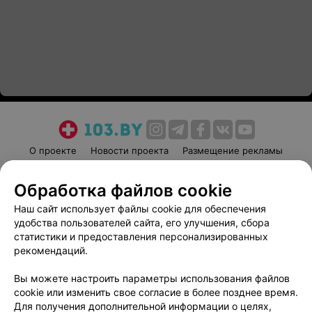
О проекте
Новости проекта
Размещение рекламы
Медицинский маркетинг
Публичный договор
Обработка файлов cookie
Пользовательское соглашение
Способы оплаты
Наш сайт использует файлы cookie для обеспечения
Вакансии
Партнеры
удобства пользователей сайта, его улучшения, сбора
Написать руководителю 103.by
статистики и предоставления персонализированных
Написать в поддержку
рекомендаций.
Персональные настройки cookie
Вы можете настроить параметры использования файлов
Обработка персональных данных
cookie или изменить свое согласие в более позднее время.
Для получения дополнительной информации о целях,