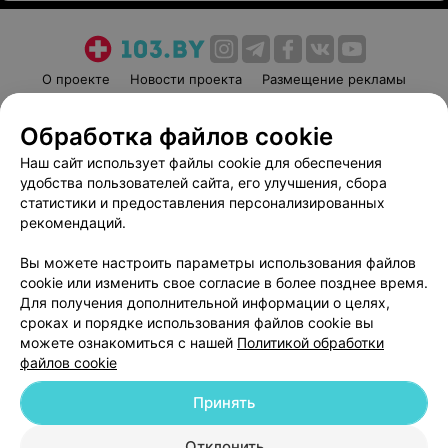
О проекте
Новости проекта
Размещение рекламы
Медицинский маркетинг
Публичный договор
Обработка файлов cookie
Пользовательское соглашение
Способы оплаты
Наш сайт использует файлы cookie для обеспечения
Вакансии
Партнеры
удобства пользователей сайта, его улучшения, сбора
Написать руководителю 103.by
статистики и предоставления персонализированных
Написать в поддержку
рекомендаций.
Персональные настройки cookie
Вы можете настроить параметры использования файлов
Обработка персональных данных
cookie или изменить свое согласие в более позднее время.
Для получения дополнительной информации о целях,
сроках и порядке использования файлов cookie вы
можете ознакомиться с нашей
Политикой обработки
файлов cookie
Принять
© 2026 ООО «Артокс Лаб», УНП 191700409
| 220012, Республика Беларусь,
г. Минск, улица Толбухина, 2, пом. 16 | help@103.by
Отклонить