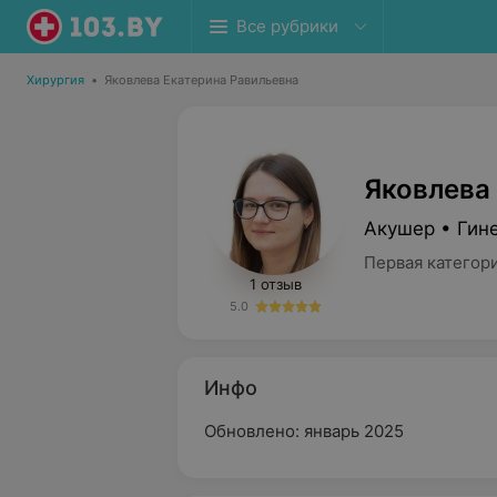
Все рубрики
Хирургия
•
Яковлева Екатерина Равильевна
Яковлева
Акушер • Гине
Первая категор
1 отзыв
5.0
Инфо
Обновлено: январь 2025