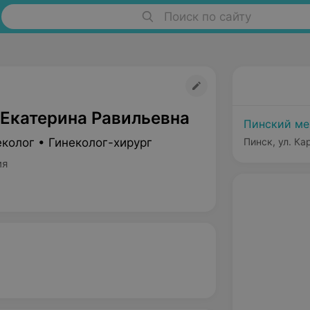
Поиск по сайту
 Екатерина Равильевна
Пинский м
колог • Гинеколог-хирург
Пинск, ул. Ка
ия