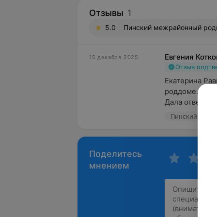
Отзывы
1
5.0
Пинский межрайонный родил
Евгения Котк
15 декабря 2025
Отзыв подт
Екатерина Рав
роддоме. Очен
Дала ответы на
Пинский межра
Поделитесь
мнением