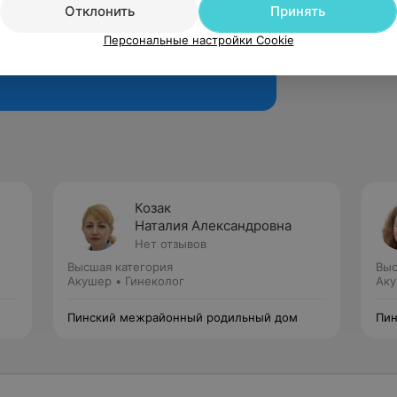
Отклонить
Принять
Персональные настройки Cookie
Рекомендую
Козак
Наталия Александровна
Нет отзывов
Высшая категория
Выс
Акушер • Гинеколог
Аку
Пинский межрайонный родильный дом
Пин