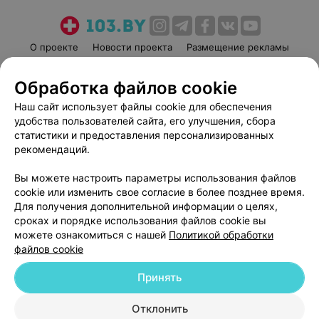
О проекте
Новости проекта
Размещение рекламы
Медицинский маркетинг
Публичный договор
Обработка файлов cookie
Пользовательское соглашение
Способы оплаты
Наш сайт использует файлы cookie для обеспечения
Вакансии
Партнеры
удобства пользователей сайта, его улучшения, сбора
Написать руководителю 103.by
статистики и предоставления персонализированных
Написать в поддержку
рекомендаций.
Персональные настройки cookie
Вы можете настроить параметры использования файлов
Обработка персональных данных
cookie или изменить свое согласие в более позднее время.
Для получения дополнительной информации о целях,
сроках и порядке использования файлов cookie вы
можете ознакомиться с нашей
Политикой обработки
файлов cookie
Принять
© 2026 ООО «Артокс Лаб», УНП 191700409
| 220012, Республика Беларусь,
г. Минск, улица Толбухина, 2, пом. 16 | help@103.by
Отклонить