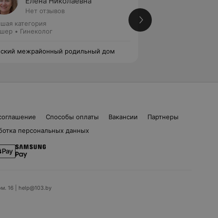
Елена Николаевна
Екате
Нет отзывов
1 отзыв
шая категория
Первая категория
шер • Гинеколог
Акушер • Гинеколо
ский межрайонный родильный дом
Пинский межрайо
соглашение
Способы оплаты
Вакансии
Партнеры
ботка персональных данных
ом. 16 | help@103.by