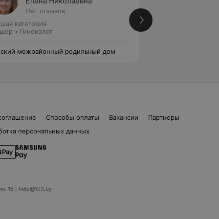
Елена Николаевна
Екате
Нет отзывов
1 отзыв
шая категория
Первая категория
шер • Гинеколог
Акушер • Гинеколо
ский межрайонный родильный дом
Пинский межрайо
соглашение
Способы оплаты
Вакансии
Партнеры
ботка персональных данных
ом. 16 | help@103.by