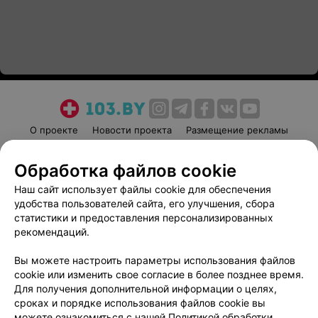
О проекте
Новости проекта
Размещение рекламы
Медицинский маркетинг
Публичный договор
Обработка файлов cookie
Пользовательское соглашение
Способы оплаты
Наш сайт использует файлы cookie для обеспечения
Вакансии
Партнеры
удобства пользователей сайта, его улучшения, сбора
Написать руководителю 103.by
статистики и предоставления персонализированных
Написать в поддержку
рекомендаций.
Персональные настройки cookie
Вы можете настроить параметры использования файлов
Обработка персональных данных
cookie или изменить свое согласие в более позднее время.
Для получения дополнительной информации о целях,
сроках и порядке использования файлов cookie вы
можете ознакомиться с нашей
Политикой обработки