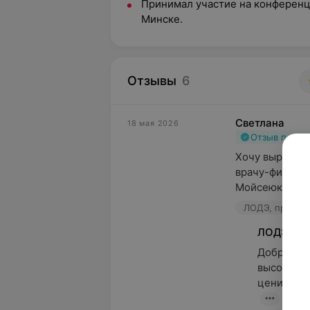
Принимал участие на конференци
Минске.
Отзывы
6
Светлана
18 мая 2026
Отзыв подт
Хочу выразить
врачу-физиоте
Мойсеюк и все
ЛОДЭ, пр-т Не
ЛОДЭ
Добрый де
высокую о
ценим ока