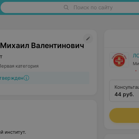
Поиск по сайту
Михаил Валентинович
Л
т
Ми
Первая категория
твержден
Консульта
44 руб.
квалифика
й институт.