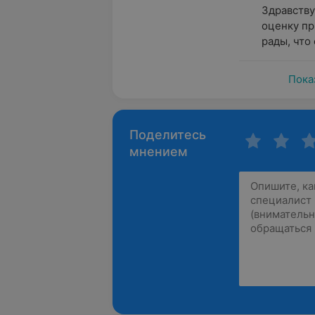
Здравству
оценку пр
рады, что
Пока
Поделитесь
мнением