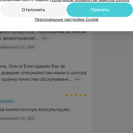
Отклонить
Принять
вержден
Персональные настройки Cookie
остоянно, и всегда восхищаюсь 
всех процессов. Персоналом на любом 
р физиотерапевт...
зависимости, 58А
нь, Ольга! Благодарим Вас за 
 доверие специалистам нашего центра 
 оценку качества обслуживани...
вержден
за компетентную консультацию .
зависимости, 58А