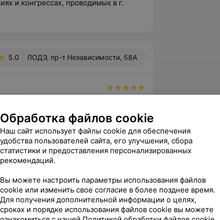
ях и конгрессах, проводимых в г.
5.0
ЛОДЭ, пр-т Независимости, 58А
вержден
 искреннюю, глубокую благодарность 
Обработка файлов cookie
рапевту Михаилу Валентиновичу 
Наш сайт использует файлы cookie для обеспечения
му персоналу кли...
удобства пользователей сайта, его улучшения, сбора
зависимости, 58А
статистики и предоставления персонализированных
рекомендаций.
нь, Светлана! Спасибо за Вашу 
Вы можете настроить параметры использования файлов
ценку работы нашего центра! Мы 
cookie или изменить свое согласие в более позднее время.
Для получения дополнительной информации о целях,
занное нам доверие и прикладывае...
сроках и порядке использования файлов cookie вы можете
ознакомиться с нашей
Политикой обработки файлов cookie