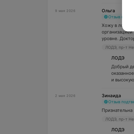
Ольга
9 мая 2026
Отзыв подт
Хожу в лодэ п
организацией 
уровне. Докто
ЛОДЭ, пр-т Не
ЛОДЭ
Добрый де
оказанное
и высокую
Зинаида
2 мая 2026
Отзыв подт
Признательна 
ЛОДЭ, пр-т Не
ЛОДЭ