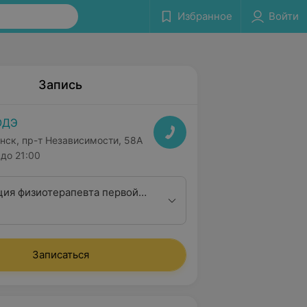
Избранное
Войти
Запись
ОДЭ
нск, пр-т Независимости, 58А
до 21:00
ция физиотерапевта первой
ционной категории
Записаться