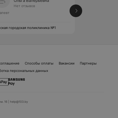
Ольга Валерьевна
Ольга
Нет отзывов
Нет от
апевт
Терапевт
ская городская поликлиника №1
Пинская городска
соглашение
Способы оплаты
Вакансии
Партнеры
ботка персональных данных
ом. 16 | help@103.by