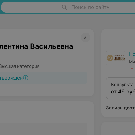
Поиск по сайту
лентина Васильевна
Но
Ми
Высшая категория
твержден
Консульта
от 49 руб
квалифика
Запись дост