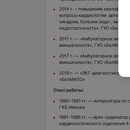
2014 г. – повышение квалифика
вопросы кардиологии: артериал
синдром, болезни эндо-, мио, п
недостаточность», ГУО «БелМА
2017 г. — «Амбулаторное веден
вмешательств», ГУО «БелМАПО»
2017 г. — «Амбулаторное веден
вмешательств», ГУО «БелМАПО»
2018 г. — «ЭКГ-диагностика нар
«БелМАПО»
Опыт работы:
1980–1981 гг. — интернатура по 
ГКБ Минска
1981–1986 гг. — врач-ординатор
кардиологического отделения 4