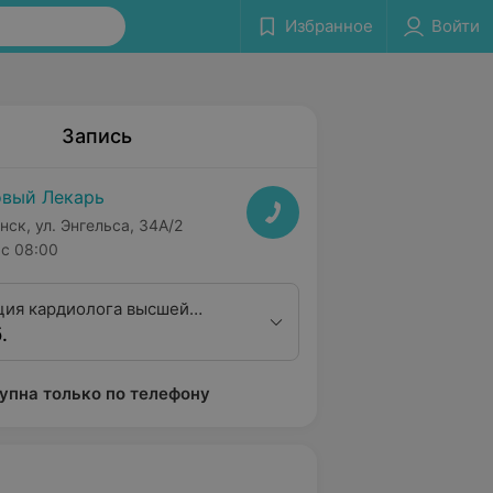
Избранное
Войти
Запись
вый Лекарь
нск, ул. Энгельса, 34А/2
с 08:00
ция кардиолога высшей
.
ционной категории
упна только по телефону