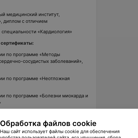
ный медицинский институт,
, диплом с отличием
по специальности «Кардиология»
 сертификаты:
ции по программе «Методы
сердечно-сосудистых заболеваний»,
ции по программе «Неотложная
ции по программе «Болезни миокарда и
»
ии по программе «Диагностика и
О «БелМАПО»
Обработка файлов cookie
ции по программе «Нарушение ритма и
Наш сайт использует файлы cookie для обеспечения
удобства пользователей сайта, его улучшения, сбора