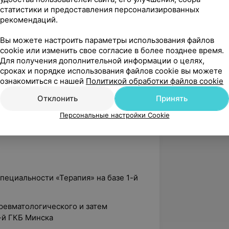
статистики и предоставления персонализированных
ции по программе «Актуальные
рекомендаций.
ьные гипертензии и метаболический
ерикарда; ИБС, хроническая сердечная
Вы можете настроить параметры использования файлов
ПО»
cookie или изменить свое согласие в более позднее время.
Для получения дополнительной информации о целях,
ие пациентов после интервенционных
сроках и порядке использования файлов cookie вы можете
ознакомиться с нашей
Политикой обработки файлов cookie
ие пациентов после интерционных
Отклонить
Принять
Персональные настройки Cookie
ушение ритма и проводимости», ГУО
специальности «Терапия» на базе 1-й
 ревматологического и затем
-й ГКБ Минска