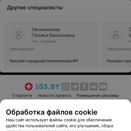
Другие специалисты
Овчинникова
Татьяна Васильевна
Нет отзывов
Н
Офтальмолог
Офтальмоло
Пинская городская поликлиника №1
Пинская гор
О проекте
Новости проекта
Размещение рекламы
Медицинский маркетинг
Публичный договор
Обработка файлов cookie
Пользовательское соглашение
Способы оплаты
Наш сайт использует файлы cookie для обеспечения
Вакансии
Партнеры
удобства пользователей сайта, его улучшения, сбора
Написать руководителю 103.by