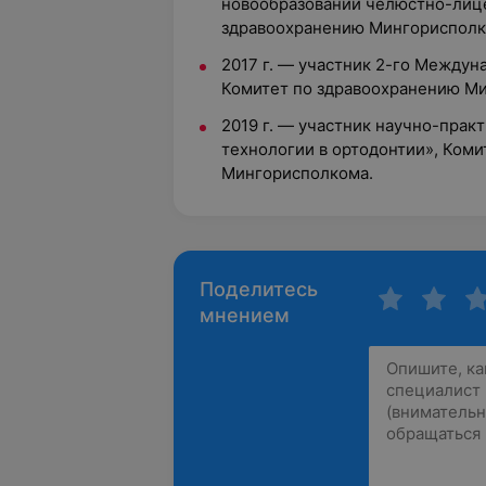
новообразований челюстно-лице
здравоохранению Мингорисполк
2017 г. — участник 2-го Между
Комитет по здравоохранению М
2019 г. — участник научно-пра
технологии в ортодонтии», Ком
Мингорисполкома.
Поделитесь
мнением