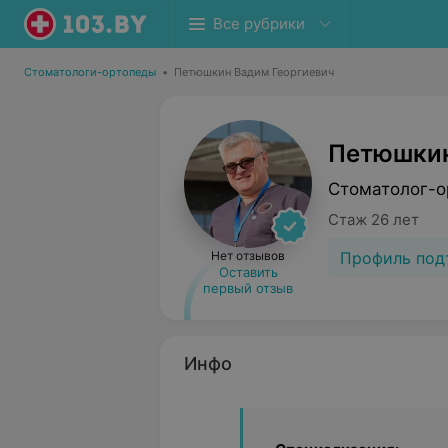
Все рубрики
Стоматологи-ортопеды
•
Петюшкин Вадим Георгиевич
Петюшкин
Стоматолог-о
Стаж 26 лет
Профиль под
Нет отзывов
Оставить
первый отзыв
Инфо