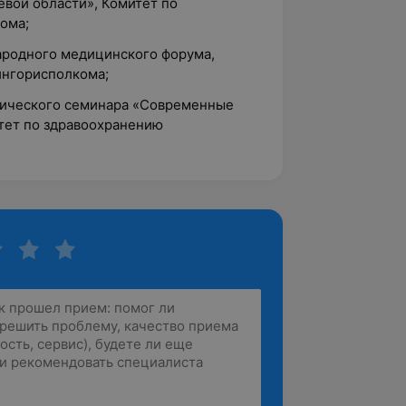
вой области», Комитет по
ома;
народного медицинского форума,
ингорисполкома;
ктического семинара «Современные
итет по здравоохранению