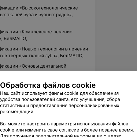
ификации «Высокотехнологические
х тканей зуба и зубных рядов»,
ификации «Комплексное лечение
», БелМАПО;
ификации «Новые технологии в лечении
тов твердых тканей зуба», БелМАПО;
ификации «Основы дентальной
лификации «Современные цифровые
Обработка файлов cookie
уальные проблемы при закупке,
Наш сайт использует файлы cookie для обеспечения
атологической техники и организация
удобства пользователей сайта, его улучшения, сбора
матологического типа», БГУ;
статистики и предоставления персонализированных
рекомендаций.
ификации «Бюгельные протезы»,
Вы можете настроить параметры использования файлов
cookie или изменить свое согласие в более позднее время.
ификации «Полные съемные зубные
Для получения дополнительной информации о целях,