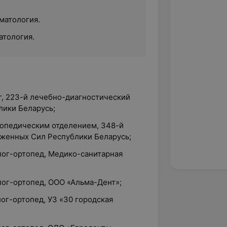
матология.
атология.
г, 223-й лечебно-диагностический
ики Беларусь;
топедическим отделением, 348-й
женных Сил Республики Беларусь;
лог-ортопед, Медико-санитарная
лог-ортопед, ООО «Альма-Дент»;
лог-ортопед, УЗ «30 городская