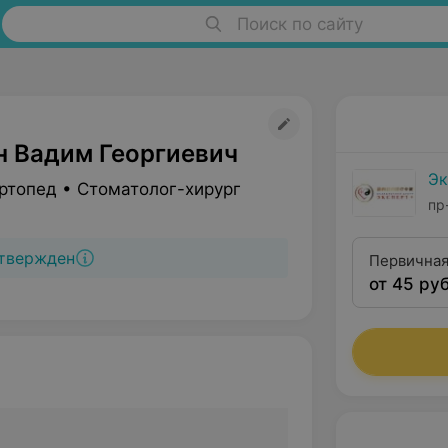
Поиск по сайту
 Вадим Георгиевич
Эк
ртопед • Стоматолог-хирург
пр
твержден
Первичная
от 45 руб
хирурга