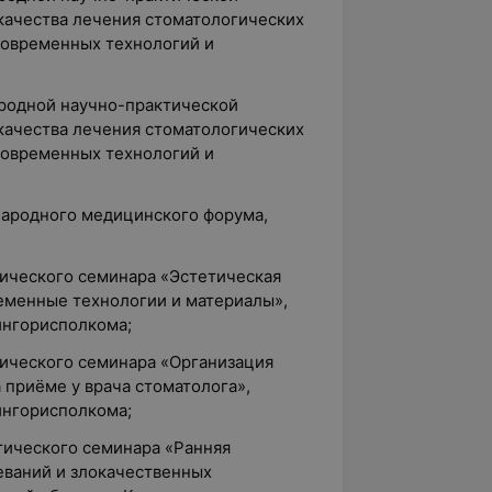
ачества лечения стоматологических
современных технологий и
ародной научно-практической
ачества лечения стоматологических
современных технологий и
народного медицинского форума,
тического семинара «Эстетическая
ременные технологии и материалы»,
ингорисполкома;
тического семинара «Организация
 приёме у врача стоматолога»,
ингорисполкома;
тического семинара «Ранняя
еваний и злокачественных