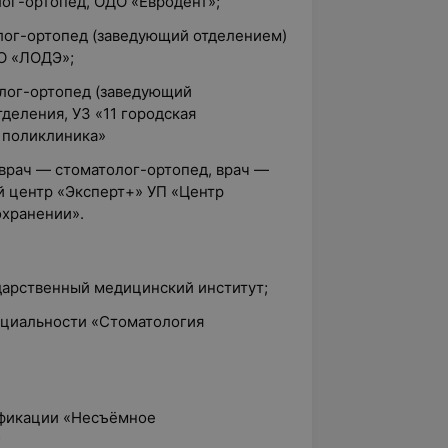
лог-ортопед, ОДО «Евродент»;
олог-ортопед (заведующий отделением)
О «ЛОДЭ»;
олог-ортопед (заведующий
деления, УЗ «11 городская
 поликлиника»
 врач — стоматолог-ортопед, врач —
й центр «Эксперт+» УП «Центр
охранении».
дарственный медицинский институт;
пециальности «Стоматология
ификации «Несъёмное
;