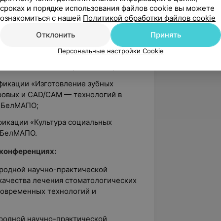
сроках и порядке использования файлов cookie вы можете
ификации «Особенности управления,
ознакомиться с нашей
Политикой обработки файлов cookie
равоохранения в современных
Отклонить
Принять
Персональные настройки Cookie
ификации «Несъемные конструкции
ентальные импланты», БелМАПО;
ификации «Изготовление зубных
ровых и CAD/CAM — технологий в
, БелМАПО;
фикации «Культура социальных
 БелМАПО.
 конференциях:
ародной научно-практической
ачества лечения стоматологических
современных технологий и
ародной научно-практической