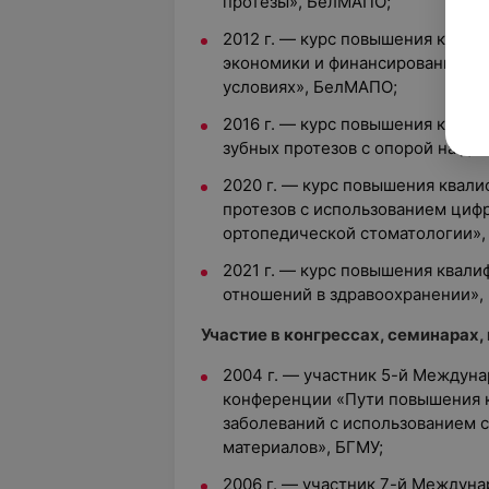
протезы», БелМАПО;
2012 г. — курс повышения квал
экономики и финансирования зд
условиях», БелМАПО;
2016 г. — курс повышения квал
зубных протезов с опорой на д
2020 г. — курс повышения квал
протезов с использованием циф
ортопедической стоматологии»
2021 г. — курс повышения квали
отношений в здравоохранении»,
Участие в конгрессах, семинарах,
2004 г. — участник 5-й Междун
конференции «Пути повышения к
заболеваний с использованием 
материалов», БГМУ;
2006 г. — участник 7-й Междун