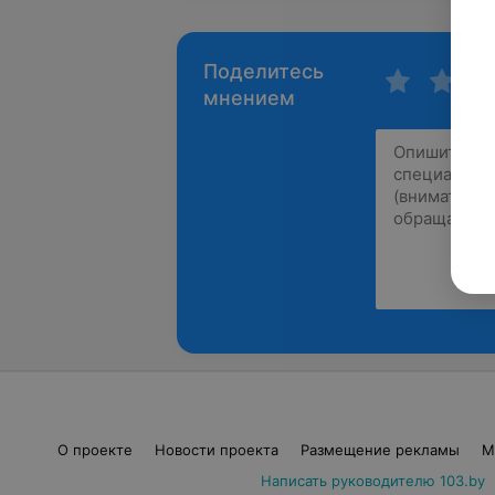
Поделитесь
мнением
О проекте
Новости проекта
Размещение рекламы
М
Написать руководителю 103.by