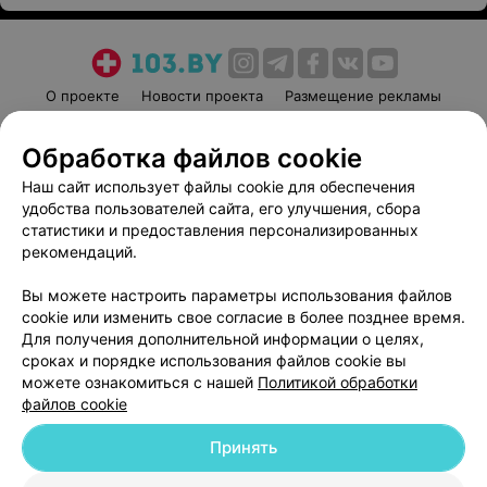
О проекте
Новости проекта
Размещение рекламы
Медицинский маркетинг
Публичный договор
Обработка файлов cookie
Пользовательское соглашение
Способы оплаты
Наш сайт использует файлы cookie для обеспечения
Вакансии
Партнеры
удобства пользователей сайта, его улучшения, сбора
Написать руководителю 103.by
статистики и предоставления персонализированных
Написать в поддержку
рекомендаций.
Персональные настройки cookie
Вы можете настроить параметры использования файлов
Обработка персональных данных
cookie или изменить свое согласие в более позднее время.
Для получения дополнительной информации о целях,
сроках и порядке использования файлов cookie вы
можете ознакомиться с нашей
Политикой обработки
файлов cookie
Принять
© 2026 ООО «Артокс Лаб», УНП 191700409
| 220012, Республика Беларусь,
г. Минск, улица Толбухина, 2, пом. 16 | help@103.by