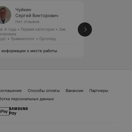
Чуйкин
Макси
Сергей Викторович
Серге
Нет отзывов
1 отзыв
ж 4 года
•
Первая категория
•
Зав.
Стаж 12 лет
•
Втор
елением
Ортопед • Травмат
ург • Травматолог • Ортопед
 информации о месте работы
Нет информации о
соглашение
Способы оплаты
Вакансии
Партнеры
ботка персональных данных