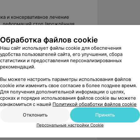
ка и консервативное лечение
, деформаций стоп (врождённая
топы) и мышечной кривошеи.
й позвоночника (нарушения осанки,
Обработка файлов cookie
Наш сайт использует файлы cookie для обеспечения
удобства пользователей сайта, его улучшения, сбора
е функции опорно-двигательного
статистики и предоставления персонализированных
е и приобретенные ортопедические
рекомендаций.
парата, заболевания суставов,
Вы можете настроить параметры использования файлов
cookie или изменить свое согласие в более позднее время.
логия:
консультации по вопросам
Для получения дополнительной информации о целях,
сроках и порядке использования файлов cookie вы можете
осмотры детей с рождения
ознакомиться с нашей
Политикой обработки файлов cookie
тологий опорно-двигательного
Отклонить
Принять
Персональные настройки Cookie