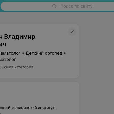
Поиск по сайту
ч Владимир
ич
авматолог • Детский ортопед •
матолог
Высшая категория
енный медицинский институт,
»