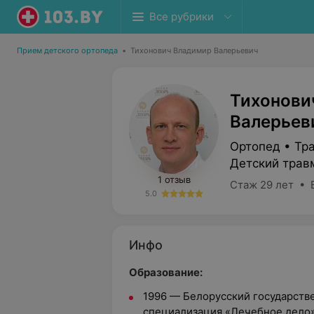
Все рубрики
Прием детского ортопеда
•
Тихонович Владимир Валерьевич
Тихонови
Валерьев
Ортопед • Тр
Детский трав
1 отзыв
Стаж 29 лет • 
5.0
Инфо
Образование:
1996 — Белорусский государств
специализация «Лечебное дело