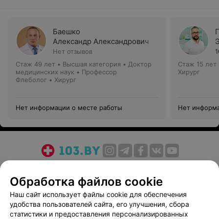
Баешко
Александр Александрович
Нет отзывов
1
Стаж 49 лет
•
Высшая категория
•
Доктор
Стаж 15 лет
медицинских наук • Профессор
Хирург
Флеболог • Хирург
Нет информации о месте работы
Нет информа
О проекте
Новости проекта
Размещение рекламы
Обработка файлов cookie
Медицинский маркетинг
Публичный договор
Пользовательское соглашение
Способы оплаты
Наш сайт использует файлы cookie для обеспечения
удобства пользователей сайта, его улучшения, сбора
Вакансии
Партнеры
статистики и предоставления персонализированных