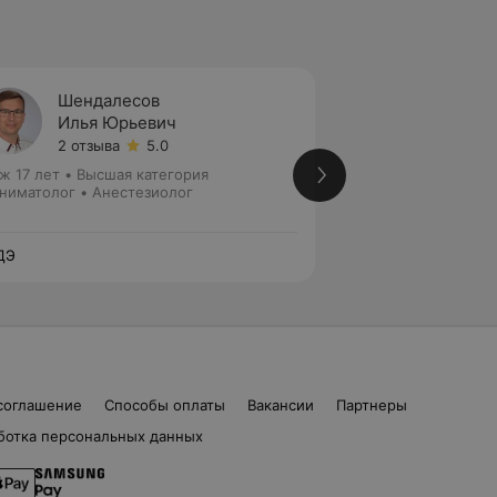
Шендалесов
Микла
Илья Юрьевич
Светл
2 отзыва
5.0
5 отзы
ж 17 лет
•
Высшая категория
Стаж 17 лет
•
Перв
ниматолог • Анестезиолог
Анестезиолог • Р
ДЭ
ЛОДЭ
соглашение
Способы оплаты
Вакансии
Партнеры
ботка персональных данных