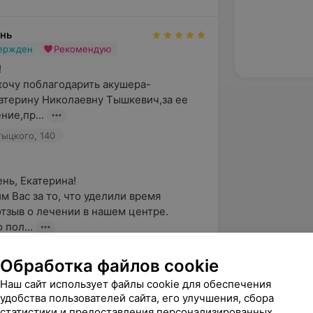
инь
вержден
Рекомендую


хочу поблагодарить акушера-
атерину Николаевну Тышкевич,за ее 
ние,пр...
тыцкого, 140
ь, Екатерина!

м Вас за то, что уделили время 
тзыв о лечении в нашем центре.

 пол...
Обработка файлов cookie
вержден
Рекомендую
Наш сайт использует файлы cookie для обеспечения
удобства пользователей сайта, его улучшения, сбора
ибо хирургу Литвинову Сергею 
статистики и предоставления персонализированных