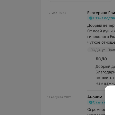
Екатерина Гр
12 мая 2025
Отзыв подт
Добрый вечер!
От всей души 
гинеколога Ек
чуткое отноше
ЛОДЭ, ул. При
ЛОДЭ
Добрый ден
Благодари
оставить о
Нам важно
Аноним
11 августа 2021
Отзыв подт
Огромное спас