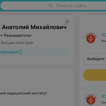
Поиск по сайту
 Анатолий Михайлович
Л
 • Реаниматолог
Ми
 Высшая категория
твержден
Выберите 
нный медицинский институт
Л
Ми