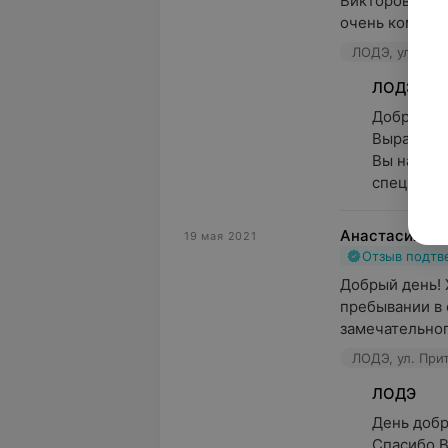
Викторовичу з
очень компетен
ЛОДЭ, ул. При
ЛОДЭ
Добрый де
Выражаем 
Вы нашли 
специалист
Анастасия
19 мая 2021
Отзыв подт
Добрый день! 
пребывании в 
замечательног
ЛОДЭ, ул. При
ЛОДЭ
День добры
Спасибо В