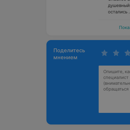
душевный 
остались .
Пока
Поделитесь
мнением