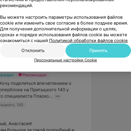
а его высокий профессионализм: всё 
рекомендаций.
тно, чётко и быс...
тыцкого, 140
Вы можете настроить параметры использования файлов
cookie или изменить свое согласие в более позднее время.
Для получения дополнительной информации о целях,
нь, Владимир!

сроках и порядке использования файлов cookie вы можете
ознакомиться с нашей
Политикой обработки файлов cookie
Вам свою признательность за то, что 
время и оставили отзыв о работе 
Отклонить
Принять
...
Персональные настройки Cookie
вержден
Рекомендую
Хочу поделиться впечатлением о 
оперблоке на Притыцкого 140 у 
о специалиста Пласко...
тыцкого, 140
й, Анастасия!

ам большое за такой подробный и 