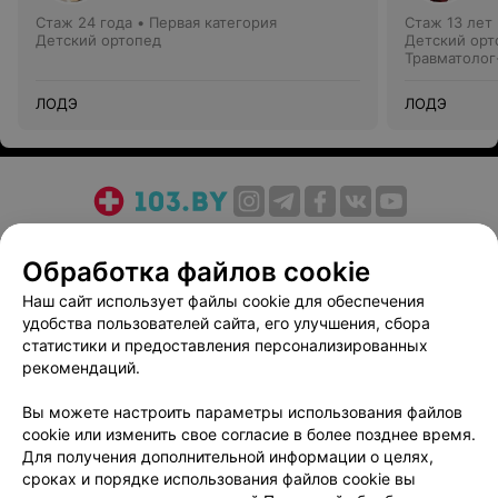
Стаж 24 года
•
Первая категория
Стаж 13 лет
Детский ортопед
Детский орт
Травматолог
травматолог
ЛОДЭ
ЛОДЭ
О проекте
Новости проекта
Размещение рекламы
Обработка файлов cookie
Медицинский маркетинг
Публичный договор
Пользовательское соглашение
Способы оплаты
Наш сайт использует файлы cookie для обеспечения
удобства пользователей сайта, его улучшения, сбора
Вакансии
Партнеры
статистики и предоставления персонализированных
Написать руководителю 103.by
рекомендаций.
Написать в поддержку
Вы можете настроить параметры использования файлов
Персональные настройки cookie
cookie или изменить свое согласие в более позднее время.
Обработка персональных данных
Для получения дополнительной информации о целях,
сроках и порядке использования файлов cookie вы