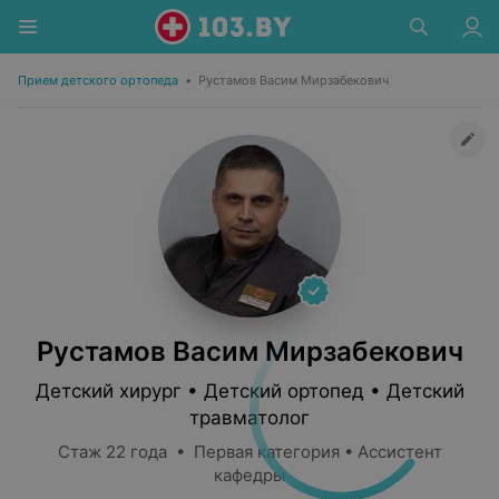
Прием детского ортопеда
•
Рустамов Васим Мирзабекович
Рустамов Васим Мирзабекович
Детский хирург • Детский ортопед • Детский
травматолог
Стаж 22 года • Первая категория • Ассистент
кафедры