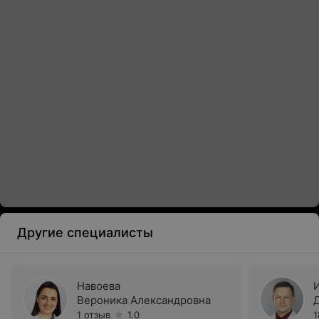
Другие специалисты
Навоева
Вероника Александровна
1 отзыв
1.0
1