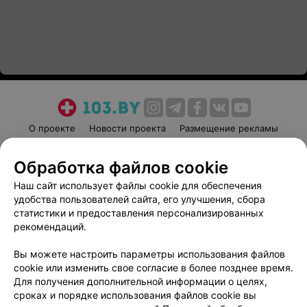
О проекте
Новости проекта
Размещение рекламы
Медицинский маркетинг
Публичный договор
Обработка файлов cookie
Пользовательское соглашение
Способы оплаты
Наш сайт использует файлы cookie для обеспечения
Вакансии
Партнеры
удобства пользователей сайта, его улучшения, сбора
Написать руководителю 103.by
статистики и предоставления персонализированных
Написать в поддержку
рекомендаций.
Персональные настройки cookie
Вы можете настроить параметры использования файлов
Обработка персональных данных
cookie или изменить свое согласие в более позднее время.
Для получения дополнительной информации о целях,
сроках и порядке использования файлов cookie вы