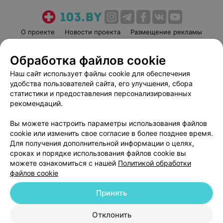
О проекте
Новости проекта
Размещение рекламы
Медицинский маркетинг
Публичный договор
Обработка файлов cookie
Пользовательское соглашение
Способы оплаты
Наш сайт использует файлы cookie для обеспечения
Вакансии
Партнеры
удобства пользователей сайта, его улучшения, сбора
Написать руководителю 103.by
статистики и предоставления персонализированных
Написать в поддержку
рекомендаций.
Персональные настройки cookie
Вы можете настроить параметры использования файлов
Обработка персональных данных
cookie или изменить свое согласие в более позднее время.
Для получения дополнительной информации о целях,
сроках и порядке использования файлов cookie вы
можете ознакомиться с нашей
Политикой обработки
файлов cookie
Принять
© 2026 ООО «Артокс Лаб», УНП 191700409
| 220012, Республика Беларусь,
г. Минск, улица Толбухина, 2, пом. 16 | help@103.by
Отклонить