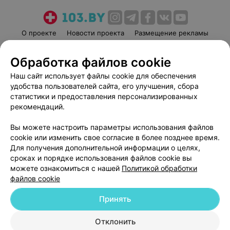
О проекте
Новости проекта
Размещение рекламы
Медицинский маркетинг
Публичный договор
Обработка файлов cookie
Пользовательское соглашение
Способы оплаты
Наш сайт использует файлы cookie для обеспечения
Вакансии
Партнеры
удобства пользователей сайта, его улучшения, сбора
Написать руководителю 103.by
статистики и предоставления персонализированных
Написать в поддержку
рекомендаций.
Персональные настройки cookie
Вы можете настроить параметры использования файлов
Обработка персональных данных
cookie или изменить свое согласие в более позднее время.
Для получения дополнительной информации о целях,
сроках и порядке использования файлов cookie вы
можете ознакомиться с нашей
Политикой обработки
файлов cookie
Принять
© 2026 ООО «Артокс Лаб», УНП 191700409
| 220012, Республика Беларусь,
г. Минск, улица Толбухина, 2, пом. 16 | help@103.by
Отклонить