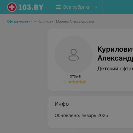
Все рубрики
Офтальмология
•
Курилович Марина Александровна
Курилови
Александ
Детский офта
1 отзыв
5.0
Инфо
Обновлено: январь 2025