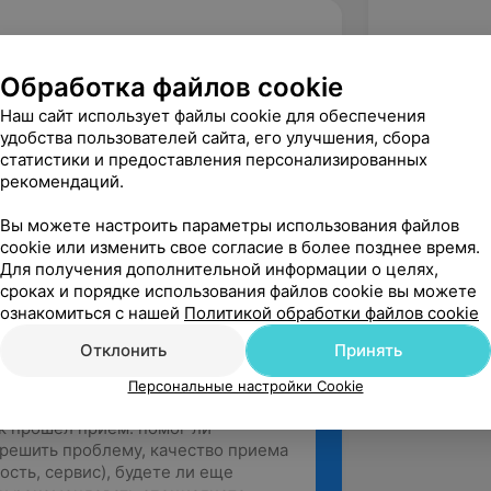
ентр, ул. Иркутско-Пинской Дивизии, 50
Обработка файлов cookie
Наш сайт использует файлы cookie для обеспечения
удобства пользователей сайта, его улучшения, сбора
вержден
статистики и предоставления персонализированных
рекомендаций.
ндровна очень внимательный и 
тор. Проводит тщательное 
Вы можете настроить параметры использования файлов
 Пациент получает полноценн...
cookie или изменить свое согласие в более позднее время.
Лечебно-диагностический центр, ул. Иркутско-Пинской Дивизии, 50
Для получения дополнительной информации о целях,
сроках и порядке использования файлов cookie вы можете
ознакомиться с нашей
Политикой обработки файлов cookie
Отклонить
Принять
Персональные настройки Cookie