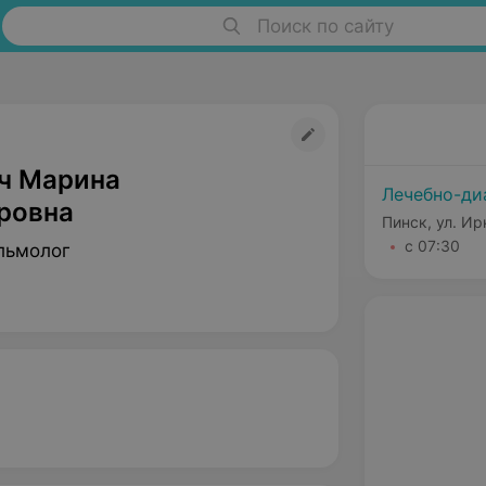
Поиск по сайту
ч Марина
Лечебно-ди
ровна
Пинск, ул. И
с 07:30
льмолог