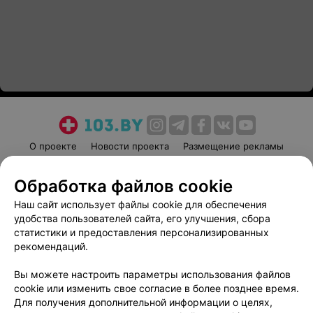
О проекте
Новости проекта
Размещение рекламы
Медицинский маркетинг
Публичный договор
Обработка файлов cookie
Пользовательское соглашение
Способы оплаты
Наш сайт использует файлы cookie для обеспечения
Вакансии
Партнеры
удобства пользователей сайта, его улучшения, сбора
Написать руководителю 103.by
статистики и предоставления персонализированных
Написать в поддержку
рекомендаций.
Персональные настройки cookie
Вы можете настроить параметры использования файлов
Обработка персональных данных
cookie или изменить свое согласие в более позднее время.
Для получения дополнительной информации о целях,