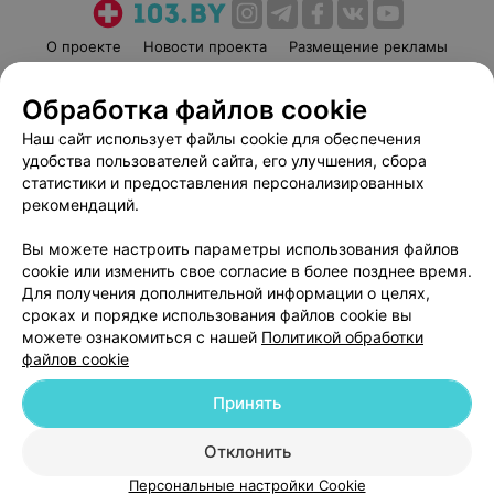
О проекте
Новости проекта
Размещение рекламы
Медицинский маркетинг
Публичный договор
Обработка файлов cookie
Пользовательское соглашение
Способы оплаты
Наш сайт использует файлы cookie для обеспечения
Вакансии
Партнеры
удобства пользователей сайта, его улучшения, сбора
Написать руководителю 103.by
статистики и предоставления персонализированных
Написать в поддержку
рекомендаций.
Персональные настройки cookie
Вы можете настроить параметры использования файлов
Обработка персональных данных
cookie или изменить свое согласие в более позднее время.
Для получения дополнительной информации о целях,
сроках и порядке использования файлов cookie вы
можете ознакомиться с нашей
Политикой обработки
файлов cookie
Принять
© 2026 ООО «Артокс Лаб», УНП 191700409
| 220012, Республика Беларусь,
г. Минск, улица Толбухина, 2, пом. 16 | help@103.by
Отклонить
Служба поддержки
+375 291212755
Персональные настройки Cookie